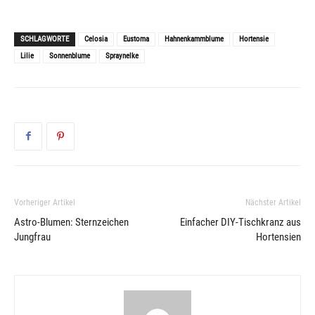
SCHLAGWORTE
Celosia
Eustoma
Hahnenkammblume
Hortensie
Lilie
Sonnenblume
Spraynelke
Vorheriger Artikel
Nächster Artikel
Astro-Blumen: Sternzeichen
Einfacher DIY-Tischkranz aus
Jungfrau
Hortensien