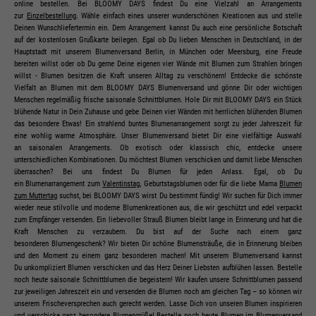
online bestellen. Bei BLOOMY DAYS findest Du eine Vielzahl an Arrangements
zur
Einzelbestellung
. Wähle einfach eines unserer wunderschönen Kreationen aus und stelle
Deinen Wunschliefertermin ein. Dem Arrangement kannst Du auch eine persönliche Botschaft
auf der kostenlosen Grußkarte beilegen. Egal ob Du lieben Menschen in Deutschland, in der
Hauptstadt mit unserem Blumenversand Berlin, in München oder Meersburg, eine Freude
bereiten willst oder ob Du gerne Deine eigenen vier Wände mit Blumen zum Strahlen bringen
willst - Blumen besitzen die Kraft unseren Alltag zu verschönern! Entdecke die schönste
Vielfalt an Blumen mit dem BLOOMY DAYS Blumenversand und gönne Dir oder wichtigen
Menschen regelmäßig frische saisonale Schnittblumen. Hole Dir mit BLOOMY DAYS ein Stück
blühende Natur in Dein Zuhause und gebe Deinen vier Wänden mit herrlichen blühenden Blumen
das besondere Etwas! Ein strahlend buntes Blumenarrangement sorgt zu jeder Jahreszeit für
eine wohlig warme Atmosphäre. Unser Blumenversand bietet Dir eine vielfältige Auswahl
an saisonalen Arrangements. Ob exotisch oder klassisch chic, entdecke unsere
unterschiedlichen Kombinationen. Du möchtest Blumen verschicken und damit liebe Menschen
überraschen? Bei uns findest Du Blumen für jeden Anlass. Egal, ob Du
ein Blumenarrangement zum
Valentinstag
, Geburtstagsblumen oder für die liebe Mama
Blumen
zum Muttertag
suchst, bei BLOOMY DAYS wirst Du bestimmt fündig! Wir suchen für Dich immer
wieder neue stilvolle und moderne Blumenkreationen aus, die wir geschützt und edel verpackt
zum Empfänger versenden. Ein liebevoller Strauß Blumen bleibt lange in Erinnerung und hat die
Kraft Menschen zu verzaubern. Du bist auf der Suche nach einem ganz
besonderen Blumengeschenk? Wir bieten Dir schöne Blumensträuße, die in Erinnerung bleiben
und den Moment zu einem ganz besonderen machen! Mit unserem Blumenversand kannst
Du unkompliziert Blumen verschicken und das Herz Deiner Liebsten aufblühen lassen. Bestelle
noch heute saisonale Schnittblumen die begeistern! Wir kaufen unsere Schnittblumen passend
zur jeweiligen Jahreszeit ein und versenden die Blumen noch am gleichen Tag – so können wir
unserem Frischeversprechen auch gerecht werden. Lasse Dich von unseren Blumen inspirieren
und verschicke ganz besondere Blumengrüße! Bestelle noch heute Blumen im Blumenversand