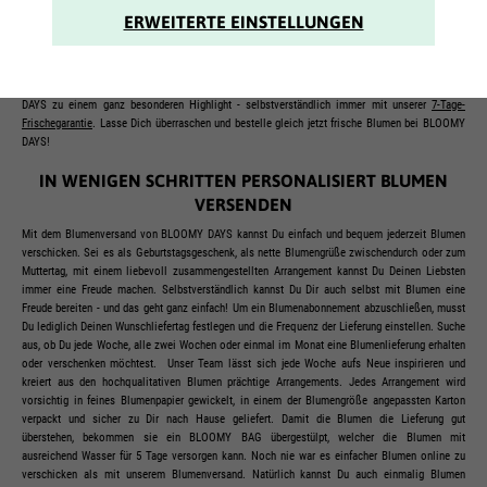
Blumen-Arrangements für Dich zusammen und versenden direkt nach der Ernte vasenfertige
ERWEITERTE EINSTELLUNGEN
Blumen zu Dir
nach Hause
. Ein Blumenabo oder eine Einzelbestellung eignen sich auch
hervorragend als Geschenk für wichtige Menschen oder als kleine Freude zwischendurch für
einen selbst - Stichwort Self-Love! Mit einer liebevollen und stilvollen Blumenauswahl,
unserer modernen Verpackung und einer kostenlosen, persönlichen
Grußkarte
wird BLOOMY
DAYS zu einem ganz besonderen Highlight - selbstverständlich immer mit unserer
7-Tage-
Frischegarantie
. Lasse Dich überraschen und bestelle gleich jetzt frische Blumen bei BLOOMY
DAYS!
IN WENIGEN SCHRITTEN PERSONALISIERT BLUMEN
VERSENDEN
Mit dem Blumenversand von BLOOMY DAYS kannst Du einfach und bequem jederzeit Blumen
verschicken. Sei es als Geburtstagsgeschenk, als nette Blumengrüße zwischendurch oder zum
Muttertag, mit einem liebevoll zusammengestellten Arrangement kannst Du Deinen Liebsten
immer eine Freude machen. Selbstverständlich kannst Du Dir auch selbst mit Blumen eine
Freude bereiten - und das geht ganz einfach! Um ein Blumenabonnement abzuschließen, musst
Du lediglich Deinen Wunschliefertag festlegen und die Frequenz der Lieferung einstellen. Suche
aus, ob Du jede Woche, alle zwei Wochen oder einmal im Monat eine Blumenlieferung erhalten
oder verschenken möchtest. Unser Team lässt sich jede Woche aufs Neue inspirieren und
kreiert aus den hochqualitativen Blumen prächtige Arrangements. Jedes Arrangement wird
vorsichtig in feines Blumenpapier gewickelt, in einem der Blumengröße angepassten Karton
verpackt und sicher zu Dir nach Hause geliefert. Damit die Blumen die Lieferung gut
überstehen, bekommen sie ein BLOOMY BAG übergestülpt, welcher die Blumen mit
ausreichend Wasser für 5 Tage versorgen kann. Noch nie war es einfacher Blumen online zu
verschicken als mit unserem Blumenversand. Natürlich kannst Du auch einmalig Blumen